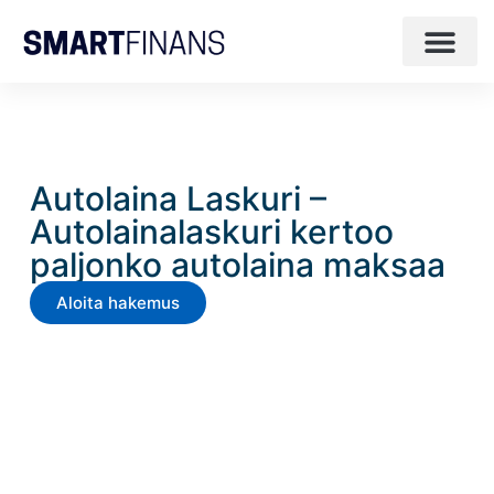
Autolaina Laskuri –
Autolainalaskuri kertoo
paljonko autolaina maksaa
Aloita hakemus
Kilpailutamme autolainan
vain minuuteissa.
Kaikki annetut autolainatarjoukset ovat voimassa
vähintään
30 vrk.