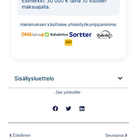
Esimerkki:
30 000 € laina 10 vuoden
maksuajalla.
Hakemuksen käsittelee yhteistyökumppanimme:
Sisällysluettelo
Jaa ystävälle:
Edellinen
Seuraava