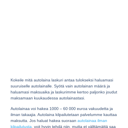
Sinulla on säännölliset tulot
(palkka- tai eläketulot)
Puhtaat luottotiedot
Palvelun käyttö on 100% ilmaista eikä sido sinua mihinkään.
Tarkista oma autolainan korkotasosi, ilman sitoumuksia.
Tarjous autolainaksi yli 20 pankin kesken kilpailutettuna
Täysin ilman lisäkuluja
Täytä ensin maksuton hakemus ja valitse edullisin tarjous
Kokeile mitä autolaina laskuri antaa tulokseksi haluamasi
suuruiselle autolainalle. Syötä vain autolainan määrä ja
haluamasi maksuaika ja laskurimme kertoo paljonko joudut
maksamaan kuukaudessa autolainastasi.
Autolainaa voi hakea 1000 – 60 000 euroa vakuudetta ja
ilman takaajia. Autolaina kilpailutetaan palvelumme kauttaa
maksutta. Jos haluat hakea suoraan
autolainaa ilman
kilpailutusta
, voit hyvin tehdä niin, mutta et välttämättä saa