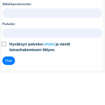
Sähköpostiosoite:
Puhelin:
Hyväksyn palvelun
ehdot
ja viestit
lainanhakemiseen liittyen.
Hae
Tee Hakemus
Kilpailuta autolaina ja nosta autolaina kokonaan verkossa.
Edellytykset autolainatarjouksen saamiselle:
Olet vähintään 20-vuotias