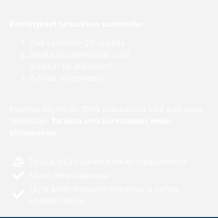
Edellytykset tarjouksen saamiselle:
Olet vähintään 20-vuotias
Sinulla on säännölliset tulot
(palkka- tai eläketulot)
Puhtaat luottotiedot
Palvelun käyttö on 100% maksutonta eikä sido sinua
mihinkään.
Tarkista oma korkotasosi, ilman
sitoumuksia.
Tarjous yli 20 pankin kesken kilpailutettuna
Täysin ilman lisäkuluja
Täytä ensin maksuton hakemus ja valitse
edullisin tarjous