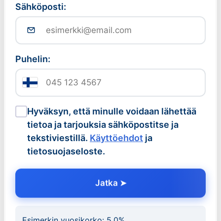
Sähköposti:
Puhelin:
Hyväksyn, että minulle voidaan lähettää
tietoa ja tarjouksia sähköpostitse ja
tekstiviestillä.
Käyttöehdot
ja
tietosuojaseloste.
Jatka
Esimerkin vuosikorko:
5.0
%