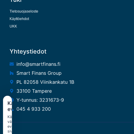
Tietosuojaseloste
Käyttöehdot
UKK
Yhteystiedot
info@smartfinans.fi
Smart Finans Group
PL 82058 Viinikankatu 1B
33100 Tampere
Y-tunnus: 3231673-9
Käytämme
045 4 933 200
evästeitä
Käytämme
välttämättömiä
evästeitä
sivuston