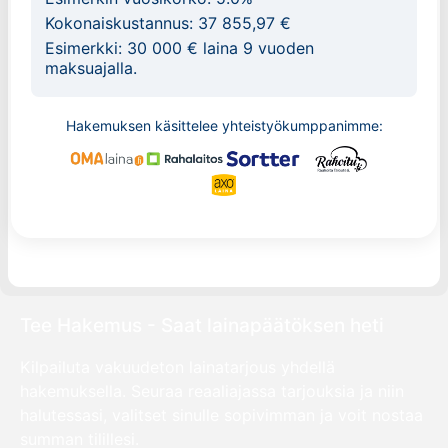
Kokonaiskustannus:
37 855,97 €
Esimerkki:
30 000 € laina 9 vuoden
maksuajalla.
Hakemuksen käsittelee yhteistyökumppanimme:
Tee Hakemus - Saat lainapäätöksen heti
Kilpailuta vakuudeton lainatarjous yhdellä
hakemuksella. Seuraa reaaliajassa tarjouksia ja niin
halutessasi, valitset sinulle sopivimman ja voit nostaa
summan tilillesi.