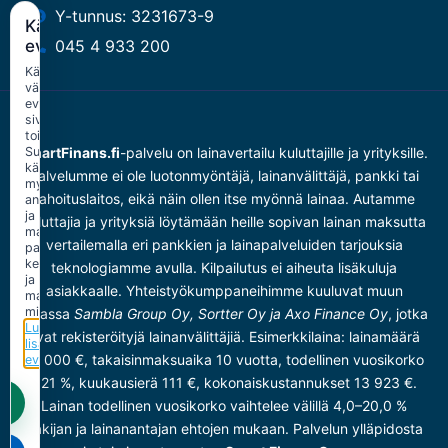
Y-tunnus: 3231673-9
Käytämme
045 4 933 200
evästeitä
Käytämme
välttämättömiä
evästeitä
sivuston
toimintaan.
SmartFinans.fi
-palvelu on lainavertailu kuluttajille ja yrityksille.
Suostumuksellasi
käytämme
Palvelumme ei ole luotonmyöntäjä, lainanvälittäjä, pankki tai
myös
rahoituslaitos, eikä näin ollen itse myönnä lainaa. Autamme
analytiikka-
ja
kuluttajia ja yrityksiä löytämään heille sopivan lainan maksutta
markkinointievästeitä
vertailemalla eri pankkien ja lainapalveluiden tarjouksia
palvelun
kehittämiseen
teknologiamme avulla. Kilpailutus ei aiheuta lisäkuluja
ja
asiakkaalle. Yhteistyökumppaneihimme kuuluvat muun
mainonnan
mittaamiseen.
muassa
Sambla Group Oy, Sortter Oy ja Axo Finance Oy
, jotka
Lue
ovat rekisteröityjä lainanvälittäjiä. Esimerkkilaina: lainamäärä
lisää
10 000 €, takaisinmaksuaika 10 vuotta, todellinen vuosikorko
evästekäytännöstä.
7,21 %, kuukausierä 111 €, kokonaiskustannukset 13 923 €.
Lainan todellinen vuosikorko vaihtelee välillä 4,0–20,0 %
hakijan ja lainanantajan ehtojen mukaan. Palvelun ylläpidosta