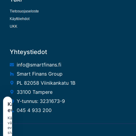
Tietosuojaseloste
Käyttöehdot
UKK
Yhteystiedot
info@smartfinans.fi
Smart Finans Group
PL 82058 Viinikankatu 1B
33100 Tampere
Y-tunnus: 3231673-9
Käytämme
045 4 933 200
evästeitä
Käytämme
välttämättömiä
evästeitä
sivuston