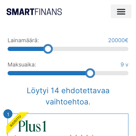
Lainamäärä:
20000€
Maksuaika:
9 v
Löytyi
14
ehdotettavaa
vaihtoehtoa.
1
SUOSITTU