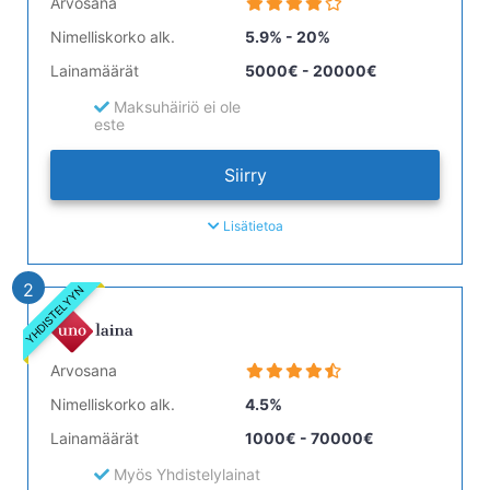
Arvosana
Nimelliskorko alk.
5.9% - 20%
Lainamäärät
5000€ - 20000€
Maksuhäiriö ei ole
este
Siirry
Lisätietoa
2
YHDISTELYYN
Arvosana
Nimelliskorko alk.
4.5%
Lainamäärät
1000€ - 70000€
Myös Yhdistelylainat